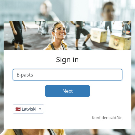
Sign in
🇱🇻 Latviski
Konfidencialitāte